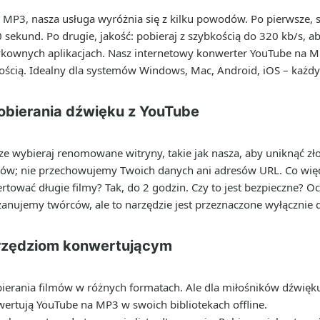
MP3, nasza usługa wyróżnia się z kilku powodów. Po pierwsze, 
 sekund. Po drugie, jakość: pobieraj z szybkością do 320 kb/s, a
ownych aplikacjach. Nasz internetowy konwerter YouTube na MP3
nością. Idealny dla systemów Windows, Mac, Android, iOS – każd
obierania dźwięku z YouTube
ze wybieraj renomowane witryny, takie jak nasza, aby uniknąć z
ków; nie przechowujemy Twoich danych ani adresów URL. Co więc
tować długie filmy? Tak, do 2 godzin. Czy to jest bezpieczne? O
nujemy twórców, ale to narzędzie jest przeznaczone wyłącznie 
arzędziom konwertującym
rania filmów w różnych formatach. Ale dla miłośników dźwięku t
wertują YouTube na MP3 w swoich bibliotekach offline.