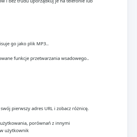
 i bez trudu uporządkuj je na telefonie lub
suje go jako plik MP3..
sowane funkcje przetwarzania wsadowego..
wój pierwszy adres URL i zobacz różnicę.
h użytkowania, porównań z innymi
ów użytkownik