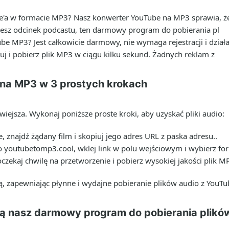
'a w formacie MP3? Nasz konwerter YouTube na MP3 sprawia, że ​​j
jesz odcinek podcastu, ten darmowy program do pobierania pl
e MP3? Jest całkowicie darmowy, nie wymaga rejestracji i działa
uj i pobierz plik MP3 w ciągu kilku sekund. Żadnych reklam z
na MP3 w 3 prostych krokach
iejsza. Wykonaj poniższe proste kroki, aby uzyskać pliki audio:
, znajdź żądany film i skopiuj jego adres URL z paska adresu..
o youtubetomp3.cool, wklej link w polu wejściowym i wybierz fo
oczekaj chwilę na przetworzenie i pobierz wysokiej jakości plik 
tą, zapewniając płynne i wydajne pobieranie plików audio z YouTu
ją nasz darmowy program do pobierania plik