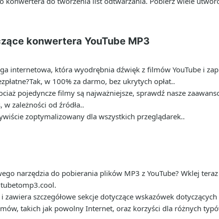
 konwertera do tworzenia list odtwarzania. Pobierz wiele utworów
czące konwertera YouTube MP3
uga internetowa, która wyodrębnia dźwięk z filmów YouTube i zapi
ezpłatne?
Tak, w 100% za darmo, bez ukrytych opłat..
ociaż pojedyncze filmy są najważniejsze, sprawdź nasze zaawan
 w zależności od źródła..
ywiście zoptymalizowany dla wszystkich przeglądarek..
go narzędzia do pobierania plików MP3 z YouTube? Wklej teraz s
outubetomp3.cool.
w i zawiera szczegółowe sekcje dotyczące wskazówek dotyczącyc
ów, takich jak powolny Internet, oraz korzyści dla różnych typ