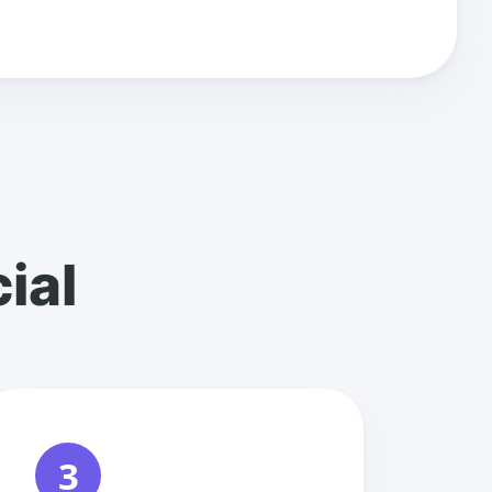
ial
3