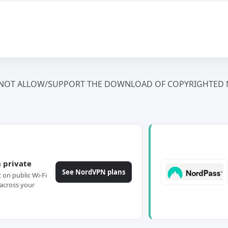
NOT ALLOW/SUPPORT THE DOWNLOAD OF COPYRIGHTED M
 private
See NordVPN plans
c on public Wi-Fi
across your