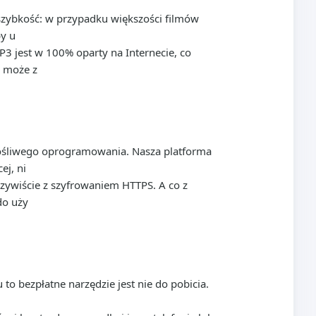
szybkość: w przypadku większości filmów
by u
 jest w 100% oparty na Internecie, co
y może z
łośliwego oprogramowania. Nasza platforma
ej, ni
czywiście z szyfrowaniem HTTPS. A co z
do uży
o bezpłatne narzędzie jest nie do pobicia.