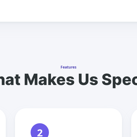
Features
at Makes Us Spec
2