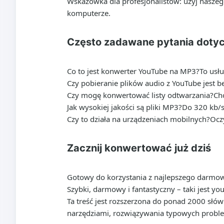
Wskazówka dla profesjonalistów: użyj naszego
komputerze.
Często zadawane pytania doty
Co to jest konwerter YouTube na MP3?
To usł
Czy pobieranie plików audio z YouTube jest b
Czy mogę konwertować listy odtwarzania?
Ch
Jak wysokiej jakości są pliki MP3?
Do 320 kb/s,
Czy to działa na urządzeniach mobilnych?
Ocz
Zacznij konwertować już dziś
Gotowy do korzystania z najlepszego darmowe
Szybki, darmowy i fantastyczny – taki jest y
Ta treść jest rozszerzona do ponad 2000 słó
narzędziami, rozwiązywania typowych problem