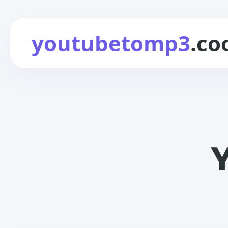
youtubetomp3
.co