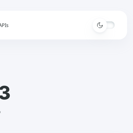
APIs
3
o