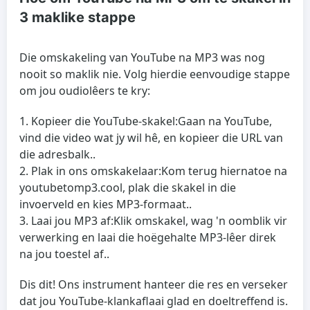
3 maklike stappe
Die omskakeling van YouTube na MP3 was nog
nooit so maklik nie. Volg hierdie eenvoudige stappe
om jou oudiolêers te kry:
Kopieer die YouTube-skakel:
Gaan na YouTube,
vind die video wat jy wil hê, en kopieer die URL van
die adresbalk..
Plak in ons omskakelaar:
Kom terug hiernatoe na
youtubetomp3.cool, plak die skakel in die
invoerveld en kies MP3-formaat..
Laai jou MP3 af:
Klik omskakel, wag 'n oomblik vir
verwerking en laai die hoëgehalte MP3-lêer direk
na jou toestel af..
Dis dit! Ons instrument hanteer die res en verseker
dat jou YouTube-klankaflaai glad en doeltreffend is.