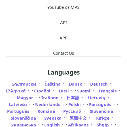
YouTube σε MP3
API
APP
Contact Us
Languages
·
·
·
·
Български
Čeština
Dansk
Deutsch
·
·
·
·
Ελληνικά
Español
Eesti
Suomi
Français
·
·
·
·
·
Magyar
Italiano
日本語
Lietuvių
·
·
·
·
Latviešu
Nederlands
Polski
Português
·
·
·
·
Português
Română
Русский
Slovenčina
·
·
·
·
Slovenščina
Svenska
繁體中文
Türkçe
·
·
·
·
Українська
English
Afrikaans
Shqip