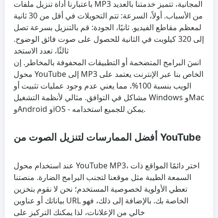
باعتبارنا أداة تنزيل ملفات MP3 المجانية، تتميز خدمتنا بالعديد
من الأسباب. أولاً، السرعة: تتم التحويلات في أقل من 30 ثانية
لمعظم مقاطع الفيديو. ثانيًا، الجودة: قم بالتنزيل بسرعة تصل
إلى 320 كيلوبت في الثانية للحصول على صوت فائق الوضوح.
ثالثًا، تعدد الاستخد
انسَ البرامج المتضخمة أو التطبيقات المحفوفة بالمخاطر. إن
محول YouTube إلى MP3 الخاص بنا عبر الإنترنت يعتمد على
الويب بنسبة 100%، مما يعني عدم وجود عمليات تثبيت أو
مشاكل في التوافق. مثالي لأنظمة التشغيل Windows وMac
وAndroid وiOS - يمكن للجميع استخدامه.
أفضل الممارسات لتنزيل الصوت من YouTube
عند استخدام محول YouTube MP3، اختر دائمًا المواقع ذات
السمعة الطيبة مثل موقعنا لتجنب البرامج الضارة. منصتنا
تعطي الأولوية لخصوصية المستخدم؛ نحن لا نقوم بتخزين
بياناتك أو عناوين URL الخاصة بك. بالإضافة إلى ذلك، فهو
خالي من الإعلانات، لذا يمكنك التركيز على