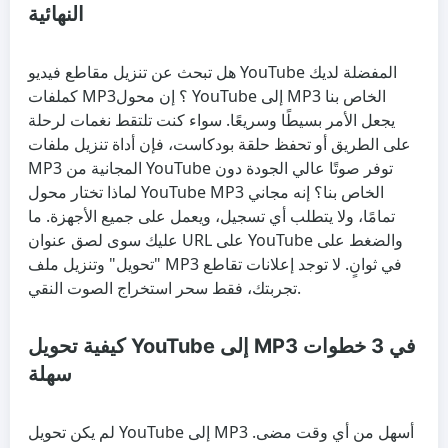
النهائية
هل تبحث عن تنزيل مقاطع فيديو YouTube المفضلة لديك
كملفات MP3؟ إن محول YouTube إلى MP3 الخاص بنا
يجعل الأمر بسيطًا وسريعًا. سواء كنت تلتقط نغمات لرحلة
على الطريق أو تحفظ حلقة بودكاست، فإن أداة تنزيل ملفات
MP3 المجانية من YouTube توفر صوتًا عالي الجودة دون
لماذا تختار محول YouTube MP3 الخاص بنا؟ إنه مجاني
تمامًا، ولا يتطلب أي تسجيل، ويعمل على جميع الأجهزة. ما
عليك سوى لصق عنوان URL على YouTube والضغط على
"تحويل" وتنزيل ملف MP3 في ثوانٍ. لا توجد إعلانات تقاطع
تجربتك، فقط سحر استخراج الصوت النقي.
كيفية تحويل YouTube إلى MP3 في 3 خطوات
سهلة
لم يكن تحويل YouTube إلى MP3 أسهل من أي وقت مضى.